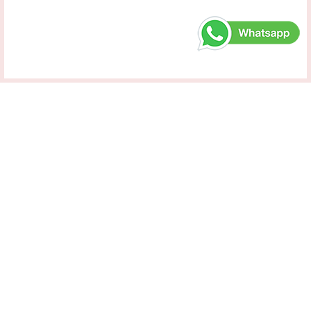
Maaf, belum ada produk untuk merk
Zie Card
PRODUK KAMI
Undangan Blangko Ekonomis
Undangan Customized
Undangan Sabuk