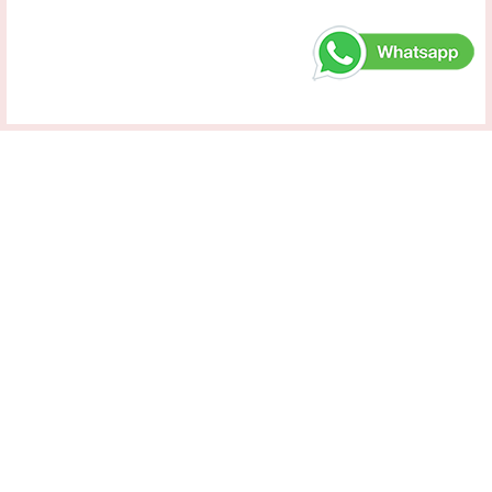
Maaf, belum ada produk untuk merk
Shafira
PRODUK KAMI
Undangan Blangko Ekonomis
Undangan Customized
Undangan Sabuk