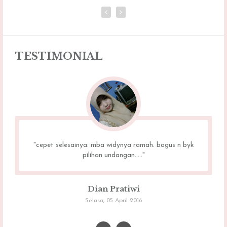
TESTIMONIAL
elesainya. mba widynya ramah. bagus n byk
"Untuk hasil Me
pilihan undangan....."
pengerjaan awal 
Dian Pratiwi
Selasa, 05 April 2016