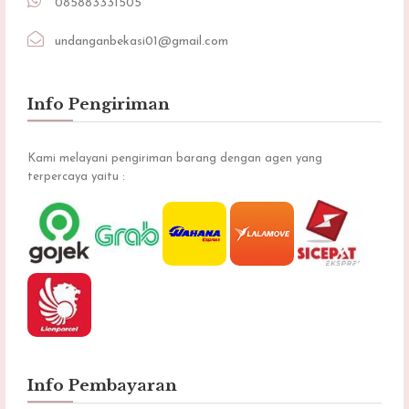
085883331505
undanganbekasi01@gmail.com
Info Pengiriman
Kami melayani pengiriman barang dengan agen yang
terpercaya yaitu :
Info Pembayaran