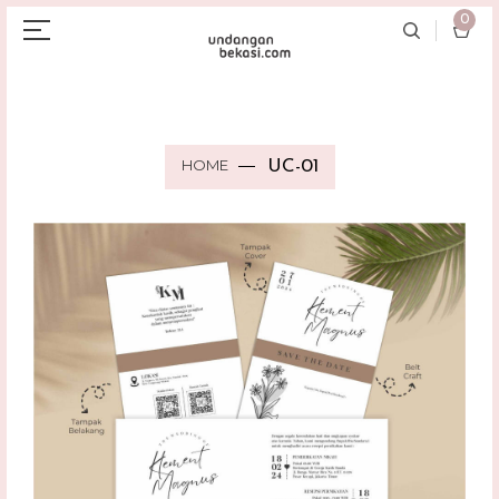
0
HOME
UC-01