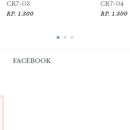
CR7-04
CR7-05
RP. 1.300
RP. 1.300
FACEBOOK
"Terima kasih percetakan widy, undangan nya
"R
bagus, mulus, tepat waktu, bpk irawan nya ramah
t
& soleh, ..."