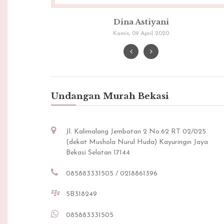
Noor Wijayanti
Selasa, 05 April 2016
Undangan Murah Bekasi
Jl. Kalimalang Jembatan 2 No.62 RT 02/025
(dekat Mushola Nurul Huda) Kayuringin Jaya
Bekasi Selatan 17144
085883331505 / 0218861396
5B318249
085883331505