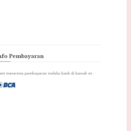
Puput
Senin, 31 Oktober 2016
Min
nfo Pembayaran
mi menerima pembayaran melalui bank di bawah ini :