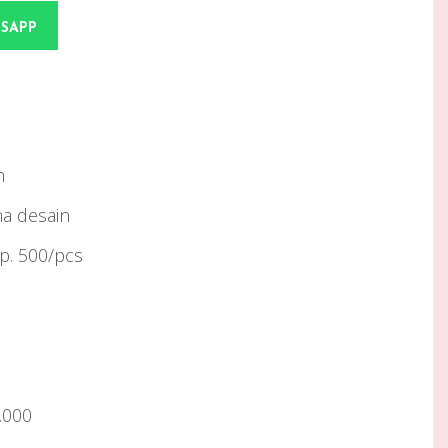
TSAPP
m
na desain
Rp. 500/pcs
.000