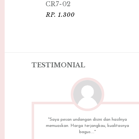
CR7-03
RP. 1.300
TESTIMONIAL
asilnya
"Puas sama undangan bekasi. Bisa custome
itasnya
undangan sesuai yg gue pengen. Harganya jg
lebih murah diban..."