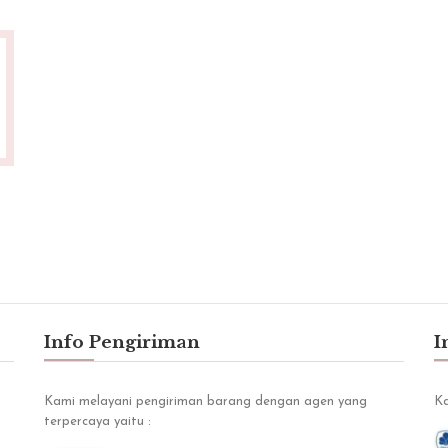
"Recommended sekali Dengan harga yg sangat
"
terjangkau bisa dpt produk yg sangat bagus
mel
Proses penger..."
Puput
Senin, 31 Oktober 2016
Info Pengiriman
I
Kami melayani pengiriman barang dengan agen yang
Ka
terpercaya yaitu :