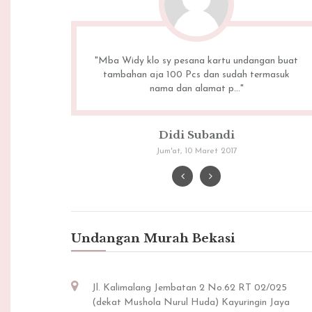
ngan buat
"cepet selesainya. mba widynya ramah. bagus n
ermasuk
byk pilihan undangan....."
Dian Pratiwi
Selasa, 05 April 2016
Undangan Murah Bekasi
Jl. Kalimalang Jembatan 2 No.62 RT 02/025
(dekat Mushola Nurul Huda) Kayuringin Jaya