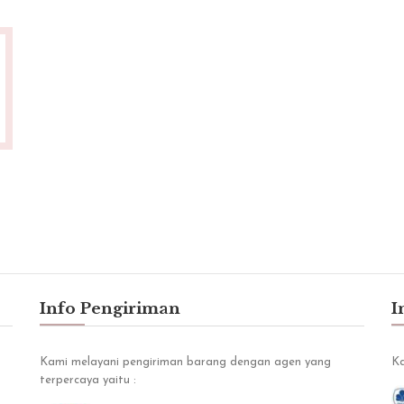
"Lokasi terpencil, tapi recommended bgt. Harga
beneran termurah se bekasi setelah survey
kemana2..."
Fahrizal Lutfi
Kamis, 09 April 2020
Info Pengiriman
I
Kami melayani pengiriman barang dengan agen yang
Ka
terpercaya yaitu :