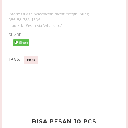
Informasi dan pemesanan dapat menghubungi :
085-88-333-1505
atau klik "Pesan via Whatsapp"
SHARE:
TAGS:
rustic
BISA PESAN 10 PCS