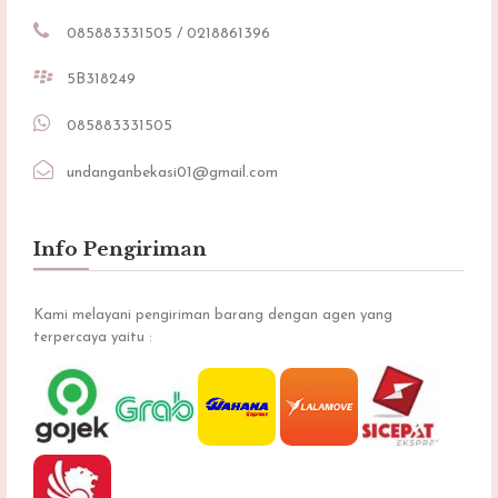
085883331505 / 0218861396
5B318249
085883331505
undanganbekasi01@gmail.com
Info Pengiriman
Kami melayani pengiriman barang dengan agen yang
terpercaya yaitu :