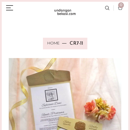
0
HOME
CR7-11