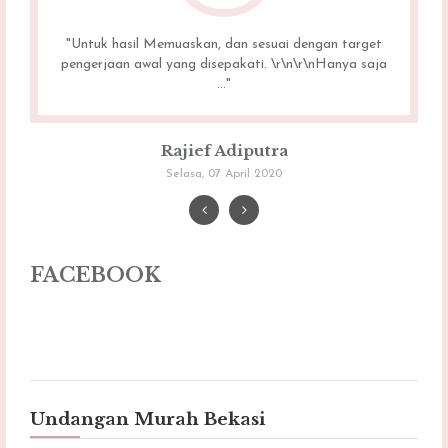
"thanx mbak widy udh buatin undangan nya..bagus
bgt. mdh2n bsa jd pelanggan yang setia hehe..
trmksh..."
Iin Karinah
Minggu, 02 Oktober 2016
FACEBOOK
Undangan Murah Bekasi